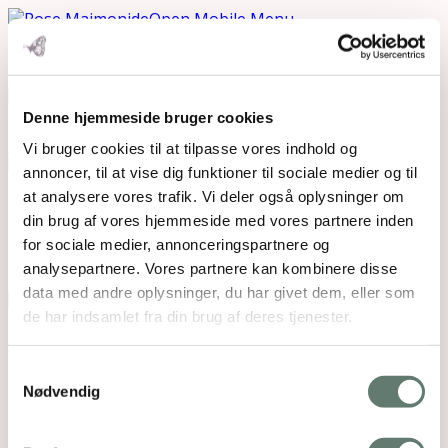
Open Mobile Menu
Denne hjemmeside bruger cookies
Downloads
:
full (1080x1080)
|
large (980x980)
|
medium (300x300)
|
thumbnail (150x150)
Vi bruger cookies til at tilpasse vores indhold og
annoncer, til at vise dig funktioner til sociale medier og til
at analysere vores trafik. Vi deler også oplysninger om
Mothering Guiding | CVR 28237618 |
din brug af vores hjemmeside med vores partnere inden
rose@rosemaimonide.com |
Handelsbetingelser
for sociale medier, annonceringspartnere og
Copyright 2026 – Rose Maimonide. All Rights
analysepartnere. Vores partnere kan kombinere disse
Reserved. Webdesign by
DIGITAL TALES.
data med andre oplysninger, du har givet dem, eller som
de har indsamlet fra din brug af deres tjenester.
Back To Top
×
Samtykkevalg
Nødvendig