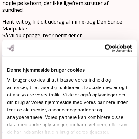
nogle pølsehorn, der ikke ligefrem strutter af
sundhed.
Hent kvit og frit dit uddrag af min e-bog Den Sunde
Madpakke.
Så vil du opdage, hvor nemt det er.
Ja tak, giv mig genvejene til
sunde madpakker – helt gratis.
Denne hjemmeside bruger cookies
Please Share This
Vi bruger cookies til at tilpasse vores indhold og
Tweet
annoncer, til at vise dig funktioner til sociale medier og til
Share
at analysere vores trafik. Vi deler også oplysninger om
Plus one
din brug af vores hjemmeside med vores partnere inden
Share
for sociale medier, annonceringspartnere og
Email
analysepartnere. Vores partnere kan kombinere disse
Open post by rosemaimonide with ID
data med andre oplysninger, du har givet dem, eller som
18202483213365445
de har indsamlet fra din brug af deres tjenester.