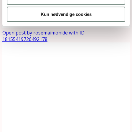
Kun nødvendige cookies
Open post by rosemaimonide with ID
18155419726492178