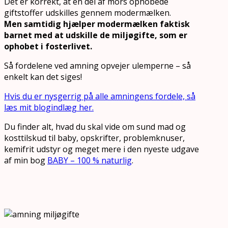
Det er korrekt, at en del af mors ophobede
giftstoffer udskilles gennem modermælken.
Men samtidig hjælper modermælken faktisk
barnet med at udskille de miljøgifte, som er
ophobet i fosterlivet.
Så fordelene ved amning opvejer ulemperne – så
enkelt kan det siges!
Hvis du er nysgerrig på alle amningens fordele, så
læs mit blogindlæg her.
Du finder alt, hvad du skal vide om sund mad og
kosttilskud til baby, opskrifter, problemknuser,
kemifrit udstyr og meget mere i den nyeste udgave
af min bog
BABY – 100 % naturlig
.