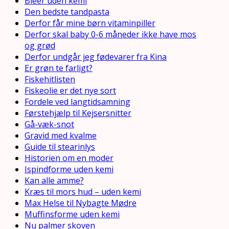
Bleer uden kemi
Den bedste tandpasta
Derfor får mine børn vitaminpiller
Derfor skal baby 0-6 måneder ikke have mos
og grød
Derfor undgår jeg fødevarer fra Kina
Er grøn te farligt?
Fiskehitlisten
Fiskeolie er det nye sort
Fordele ved langtidsamning
Førstehjælp til Kejsersnitter
Gå-væk-snot
Gravid med kvalme
Guide til stearinlys
Historien om en moder
Ispindforme uden kemi
Kan alle amme?
Kræs til mors hud – uden kemi
Max Helse til Nybagte Mødre
Muffinsforme uden kemi
Nu palmer skoven