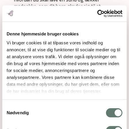
madpakke, som dit barn glæder sig til at
skulle spise
at du har knækket koden til at få dit barn til at
spise flere grøntsager
at du aldrig mangler inspiration til, hvad du
Denne hjemmeside bruger cookies
skal komme på rugbrødet
Vi bruger cookies til at tilpasse vores indhold og
at du bliver bedre til at planlægge dine indkøb
og lave store portioner af børnevenlig mad,
annoncer, til at vise dig funktioner til sociale medier og til
som du kan have på lager til travle dage
at analysere vores trafik. Vi deler også oplysninger om
din brug af vores hjemmeside med vores partnere inden
Lyder det som ren ønsketænkning?
for sociale medier, annonceringspartnere og
Det er det ikke.
analysepartnere. Vores partnere kan kombinere disse
Du skal bare opdage, hvordan du sætter det i
data med andre oplysninger, du har givet dem, eller som
system, så du ikke igen og igen står der og vifter
de har indsamlet fra din brug af deres tjenester.
med to flade med leverpostej, en vindtør gulerod og
nogle pølsehorn, der ikke ligefrem strutter af
Samtykkevalg
sundhed.
Nødvendig
Hent kvit og frit dit uddrag af min e-bog Den Sunde
Madpakke.