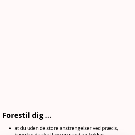
Forestil dig …
at du uden de store anstrengelser ved præcis,
hvordan du skal lave en sund og lækker