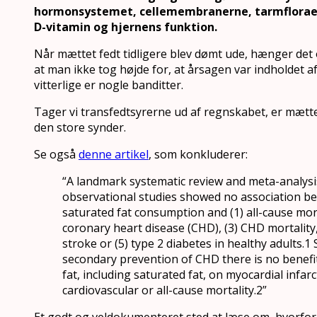
hormonsystemet, cellemembranerne, tarmflora
D-vitamin og hjernens funktion.
Når mættet fedt tidligere blev dømt ude, hænger de
at man ikke tog højde for, at årsagen var indholdet a
vitterlige er nogle banditter.
Tager vi transfedtsyrerne ud af regnskabet, er mætte
den store synder.
Se også
denne artikel
, som konkluderer:
“A landmark systematic review and meta-analysi
observational studies showed no association b
saturated fat consumption and (1) all-cause morta
coronary heart disease (CHD), (3) CHD mortality,
stroke or (5) type 2 diabetes in healthy adults.1 S
secondary prevention of CHD there is no benefi
fat, including saturated fat, on myocardial infarc
cardiovascular or all-cause mortality.2”
Et godt og veldokumenteret sted at læse om, hvorfor