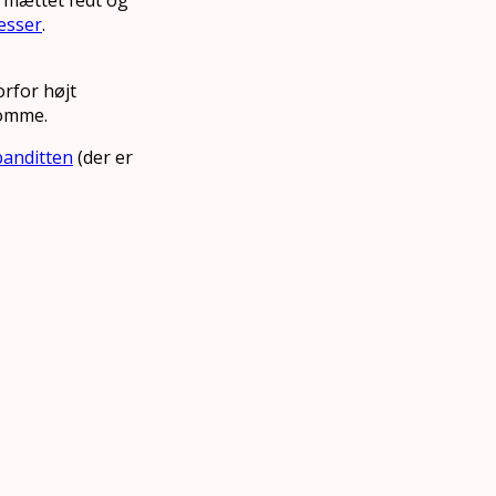
esser
.
rfor højt
domme.
anditten
(der er