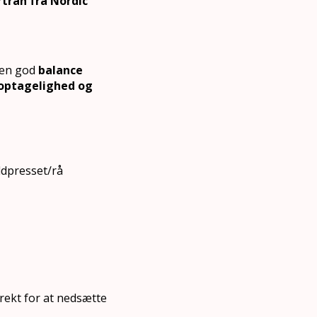
ertran fra Nordic
 en god
balance
optagelighed og
oldpresset/rå
rekt for at nedsætte