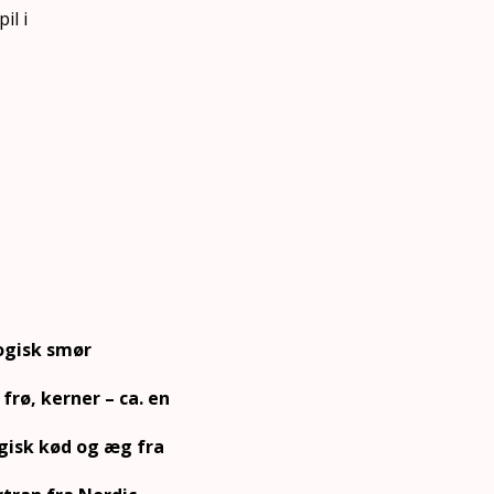
il i
ogisk smør
frø, kerner – ca. en
isk kød og æg fra