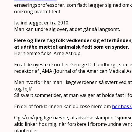
ernæringsprofessorer, som fladt lægger sig ned om
omkring mættet fedt.
Ja, indlægget er fra 2010.
Man kan undre sig over, at det går så langsomt.
Flere og flere fagfolk vedkender sig efterhånden,
at udråbe mættet animalsk fedt som en synder.
Herhjemme f.eks. Arne Astrup.
En af de nyeste i koret er George D. Lundberg , som
redaktør af JAMA (Journal of the American Medical Ass
Men hvorfor har man i lægeverdenen så svært ved a
tog fejl?
Så svært sommetider, at man vælger at holde fast i f
En del af forklaringen kan du læse mere om
her hos
Og så må jeg lige nævne, at advarselslampen “
sponso
altid linker hos mig, når forskere i floromvundne ven
planteolier.