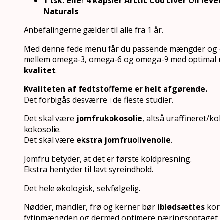
1 tsk. eller 4 kapsler Arctic Cod Liver Oil lev
Naturals
Anbefalingerne gælder til alle fra 1 år.
Med denne fede menu får du passende mængder og
mellem omega-3, omega-6 og omega-9 med optimal
kvalitet
.
Kvaliteten af fedtstofferne er helt afgørende.
Det forbigås desværre i de fleste studier.
Det skal være
jomfrukokosolie
, altså uraffineret/k
kokosolie.
Det skal være
ekstra jomfruolivenolie
.
Jomfru betyder, at det er første koldpresning.
Ekstra hentyder til lavt syreindhold.
Det hele økologisk, selvfølgelig.
Nødder, mandler, frø og kerner bør
iblødsættes
kor
fytinmængden og dermed optimere næringsoptaget.