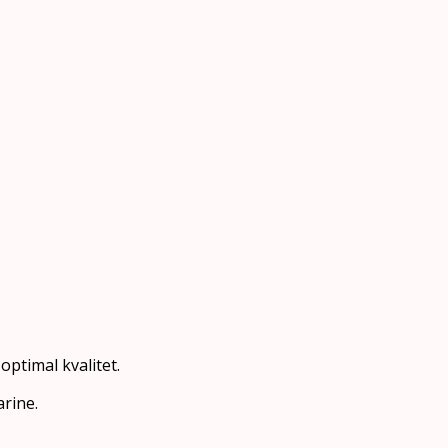
ptimal kvalitet.
arine.