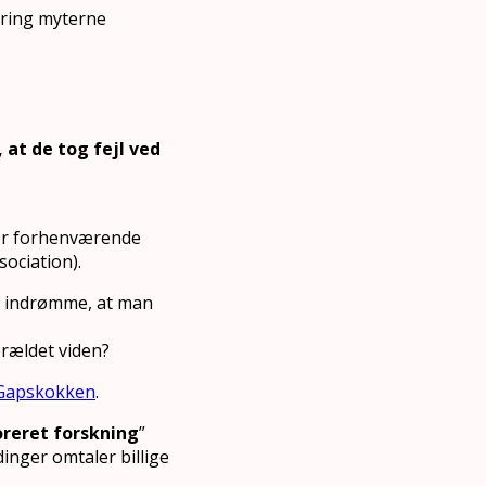
kring myterne
 at de tog fejl ved
 er forhenværende
ociation).
t indrømme, at man
orældet viden?
 Gapskokken
.
reret forskning
”
dinger omtaler billige