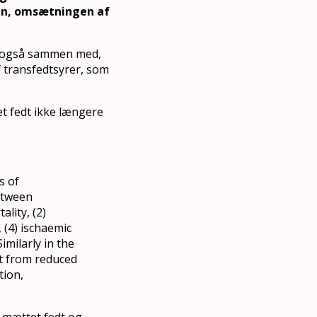
en, omsætningen af
t også sammen med,
f transfedtsyrer, som
t fedt ikke længere
s of
etween
lity, (2)
 (4) ischaemic
imilarly in the
t from reduced
tion,
 mættet fedt og