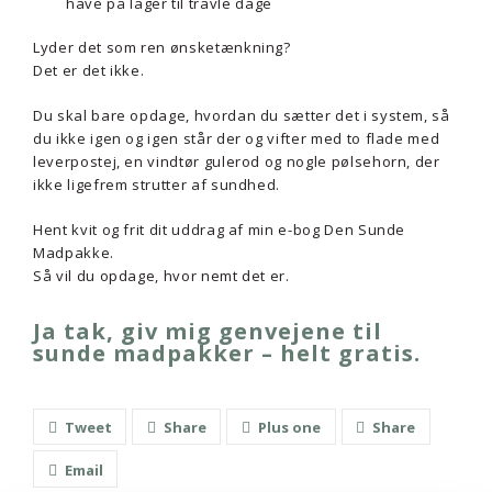
have på lager til travle dage
Lyder det som ren ønsketænkning?
Det er det ikke.
Du skal bare opdage, hvordan du sætter det i system, så
du ikke igen og igen står der og vifter med to flade med
leverpostej, en vindtør gulerod og nogle pølsehorn, der
ikke ligefrem strutter af sundhed.
Hent kvit og frit dit uddrag af min e-bog Den Sunde
Madpakke.
Så vil du opdage, hvor nemt det er.
Ja tak, giv mig genvejene til
sunde madpakker – helt gratis.
Tweet
Share
Plus one
Share
Email