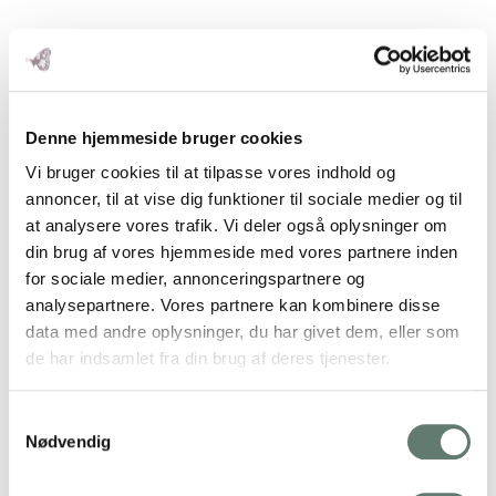
Denne hjemmeside bruger cookies
Relaterede indlæg
Vi bruger cookies til at tilpasse vores indhold og
annoncer, til at vise dig funktioner til sociale medier og til
at analysere vores trafik. Vi deler også oplysninger om
din brug af vores hjemmeside med vores partnere inden
for sociale medier, annonceringspartnere og
Sådan renser du dit drikkevand
analysepartnere. Vores partnere kan kombinere disse
Denne guide er senest opdateret marts 2026. I denne artikel
kan du læse, hvordan du…
data med andre oplysninger, du har givet dem, eller som
de har indsamlet fra din brug af deres tjenester.
Samtykkevalg
Nødvendig
Derfor anbefaler jeg ikke længere quinoa til små børn
Dette indlæg er senest opdateret juni 2024 En vigtig del af