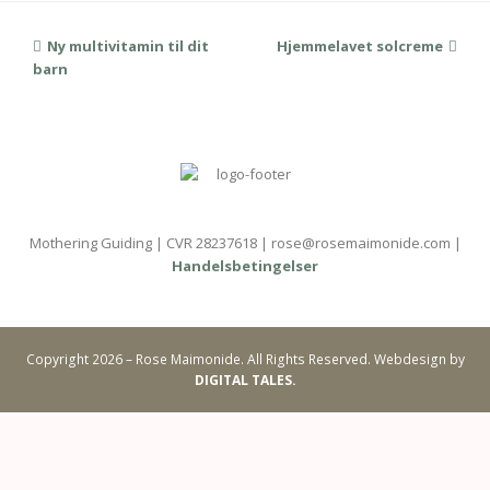
previous
Ny multivitamin til dit
Hjemmelavet solcreme
next
barn
post:
post:
Mothering Guiding | CVR 28237618 | rose@rosemaimonide.com |
Handelsbetingelser
Copyright 2026 – Rose Maimonide. All Rights Reserved. Webdesign by
DIGITAL TALES.