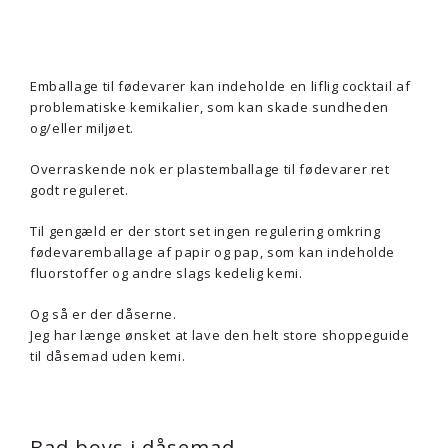
Emballage til fødevarer kan indeholde en liflig cocktail af
problematiske kemikalier, som kan skade sundheden
og/eller miljøet.
Overraskende nok er plastemballage til fødevarer ret
godt reguleret.
Til gengæld er der stort set ingen regulering omkring
fødevaremballage af papir og pap, som kan indeholde
fluorstoffer og andre slags kedelig kemi.
Og så er der dåserne.
Jeg har længe ønsket at lave den helt store shoppeguide
til dåsemad uden kemi.
Bad boys i dåsemad