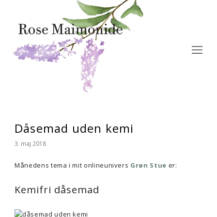
Op
Mo
M
Dåsemad uden kemi
3. maj 2018
Månedens tema i mit onlineunivers
Grøn Stue
er:
Kemifri dåsemad