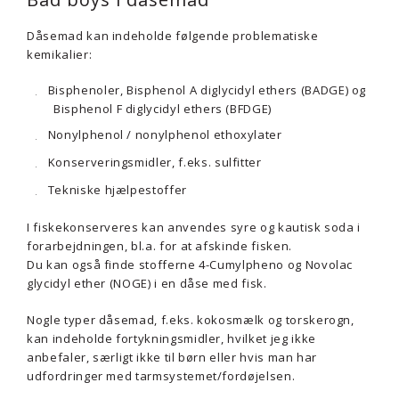
Dåsemad kan indeholde følgende problematiske
kemikalier:
Bisphenoler, Bisphenol A diglycidyl ethers (BADGE) og
Bisphenol F diglycidyl ethers (BFDGE)
Nonylphenol / nonylphenol ethoxylater
Konserveringsmidler, f.eks. sulfitter
Tekniske hjælpestoffer
I fiskekonserveres kan anvendes syre og kautisk soda i
forarbejdningen, bl.a. for at afskinde fisken.
Du kan også finde stofferne 4-Cumylpheno og Novolac
glycidyl ether (NOGE) i en dåse med fisk.
Nogle typer dåsemad, f.eks. kokosmælk og torskerogn,
kan indeholde fortykningsmidler, hvilket jeg ikke
anbefaler, særligt ikke til børn eller hvis man har
udfordringer med tarmsystemet/fordøjelsen.