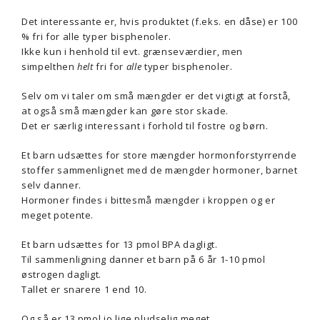
Det interessante er, hvis produktet (f.eks. en dåse) er 100
% fri for alle typer bisphenoler.
Ikke kun i henhold til evt. grænseværdier, men
simpelthen
helt
fri for
alle
typer bisphenoler.
Selv om vi taler om små mængder er det vigtigt at forstå,
at også små mængder kan gøre stor skade.
Det er særlig interessant i forhold til fostre og børn.
Et barn udsættes for store mængder hormonforstyrrende
stoffer sammenlignet med de mængder hormoner, barnet
selv danner.
Hormoner findes i bittesmå mængder i kroppen og er
meget potente.
Et barn udsættes for 13 pmol BPA dagligt.
Til sammenligning danner et barn på 6 år 1-10 pmol
østrogen dagligt.
Tallet er snarere 1 end 10.
Og så er 13 pmol jo lige pludselig meget.