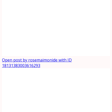
Open post by rosemaimonide with ID
18131383003616293