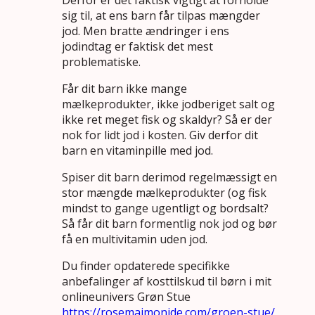
sig til, at ens barn får tilpas mængder
jod. Men bratte ændringer i ens
jodindtag er faktisk det mest
problematiske.
Får dit barn ikke mange
mælkeprodukter, ikke jodberiget salt og
ikke ret meget fisk og skaldyr? Så er der
nok for lidt jod i kosten. Giv derfor dit
barn en vitaminpille med jod.
Spiser dit barn derimod regelmæssigt en
stor mængde mælkeprodukter (og fisk
mindst to gange ugentligt og bordsalt?
Så får dit barn formentlig nok jod og bør
få en multivitamin uden jod.
Du finder opdaterede specifikke
anbefalinger af kosttilskud til børn i mit
onlineunivers Grøn Stue
https://rosemaimonide.com/groen-stue/