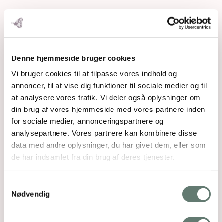
Myten om knib! "Vidste du, at din bækkenbund
fungerer som en elastik, der konstant skal…
This Post Has 11 Comments
Denne hjemmeside bruger cookies
Vi bruger cookies til at tilpasse vores indhold og
Nathalie
siger:
annoncer, til at vise dig funktioner til sociale medier og til
18. apr 2018 kl. 10:00
at analysere vores trafik. Vi deler også oplysninger om
Gratulerer med optimert vitamin tilskudd😊
din brug af vores hjemmeside med vores partnere inden
for sociale medier, annonceringspartnere og
Svar
analysepartnere. Vores partnere kan kombinere disse
data med andre oplysninger, du har givet dem, eller som
Rose Maimonide
siger:
de har indsamlet fra din brug af deres tjenester.
19. apr 2018 kl. 5:48
Samtykkevalg
@Nathalie – tusind tak!
Nødvendig
Kærligst
Rose