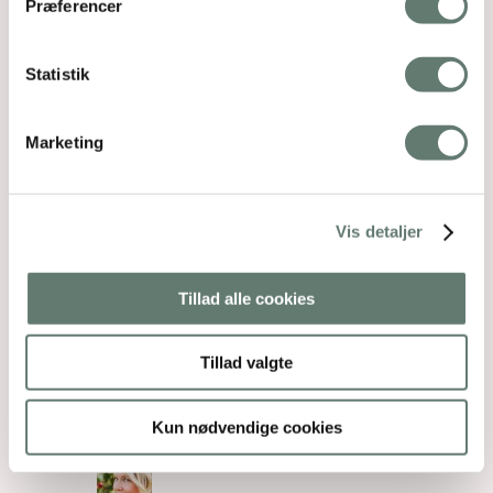
Præferencer
Svar
Sophie
siger:
Statistik
19. apr 2018 kl. 21:07
Hvorfor anbefaler du ikke supplering af d-
Marketing
pearls for 3-6 årrige? Er det mig som har
misforstået din anbefaling i Bogen: dit sunde
barn?
Vis detaljer
Svar
Tillad alle cookies
Sahra
siger:
23. okt 2018 kl. 19:59
Tillad valgte
Ja det gad jeg egentlig også godt vide.
Jeg er også lidt forvirret.
Kun nødvendige cookies
Svar