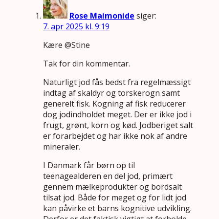
Rose Maimonide
siger:
7. apr 2025 kl. 9:19
Kære @Stine
Tak for din kommentar.
Naturligt jod fås bedst fra regelmæssigt
indtag af skaldyr og torskerogn samt
generelt fisk. Kogning af fisk reducerer
dog jodindholdet meget. Der er ikke jod i
frugt, grønt, korn og kød. Jodberiget salt
er forarbejdet og har ikke nok af andre
mineraler.
I Danmark får børn op til
teenagealderen en del jod, primært
gennem mælkeprodukter og bordsalt
tilsat jod. Både for meget og for lidt jod
kan påvirke et barns kognitive udvikling.
Derfor er det faktisk vigtigt at forholde