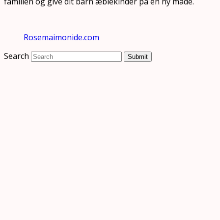
familien og give dit barn æblekinder på en ny måde.
Rosemaimonide.com
Search
Submit