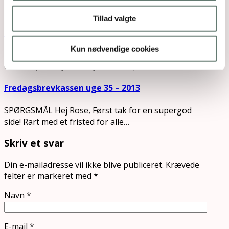
Er det (helt ærligt),…
Tillad valgte
Fredagsbrevkassen uge 15 – 2015: Dukke
Kun nødvendige cookies
DUKKE SPØRGSMÅL Har fået afvide at Llorens
dukken (som by the way er så sød)…
Fredagsbrevkassen uge 35 – 2013
SPØRGSMÅL Hej Rose, Først tak for en supergod
side! Rart med et fristed for alle…
Skriv et svar
Din e-mailadresse vil ikke blive publiceret.
Krævede
felter er markeret med
*
Navn
*
E-mail
*