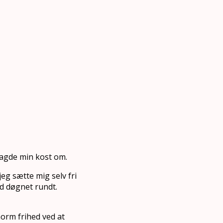
 lagde min kost om.
eg sætte mig selv fri
nd døgnet rundt.
norm frihed ved at