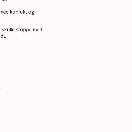
e med konfekt og
t skulle stoppe med
dt.
!