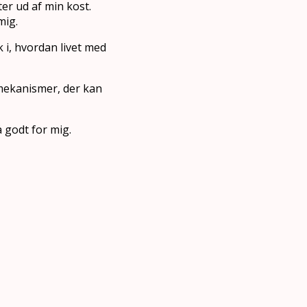
er ud af min kost.
mig.
ik i, hvordan livet med
e mekanismer, der kan
å godt for mig.