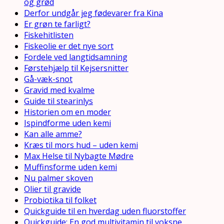
og grød
Derfor undgår jeg fødevarer fra Kina
Er grøn te farligt?
Fiskehitlisten
Fiskeolie er det nye sort
Fordele ved langtidsamning
Førstehjælp til Kejsersnitter
Gå-væk-snot
Gravid med kvalme
Guide til stearinlys
Historien om en moder
Ispindforme uden kemi
Kan alle amme?
Kræs til mors hud – uden kemi
Max Helse til Nybagte Mødre
Muffinsforme uden kemi
Nu palmer skoven
Olier til gravide
Probiotika til folket
Quickguide til en hverdag uden fluorstoffer
Quickguide: En god multivitamin til voksne