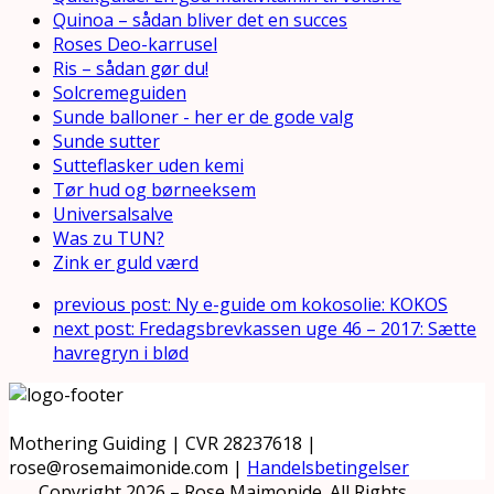
Quinoa – sådan bliver det en succes
Roses Deo-karrusel
Ris – sådan gør du!
Solcremeguiden
Sunde balloner - her er de gode valg
Sunde sutter
Sutteflasker uden kemi
Tør hud og børneeksem
Universalsalve
Was zu TUN?
Zink er guld værd
previous post:
Ny e-guide om kokosolie: KOKOS
next post:
Fredagsbrevkassen uge 46 – 2017: Sætte
havregryn i blød
Mothering Guiding | CVR 28237618 |
rose@rosemaimonide.com |
Handelsbetingelser
Copyright 2026 – Rose Maimonide. All Rights