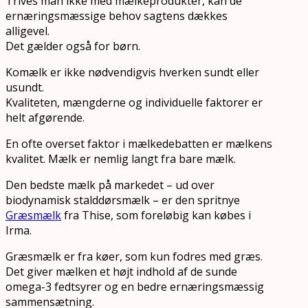
Trives man ikke med mælkeprodukter, kan de
ernæringsmæssige behov sagtens dækkes
alligevel.
Det gælder også for børn.
Komælk er ikke nødvendigvis hverken sundt eller
usundt.
Kvaliteten, mængderne og individuelle faktorer er
helt afgørende.
En ofte overset faktor i mælkedebatten er mælkens
kvalitet. Mælk er nemlig langt fra bare mælk.
Den bedste mælk på markedet – ud over
biodynamisk stalddørsmælk – er den spritnye
Græsmælk
fra Thise, som foreløbig kan købes i
Irma.
Græsmælk er fra køer, som kun fodres med græs.
Det giver mælken et højt indhold af de sunde
omega-3 fedtsyrer og en bedre ernæringsmæssig
sammensætning.