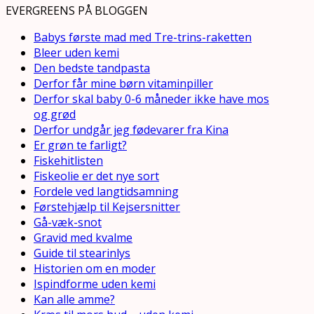
EVERGREENS PÅ BLOGGEN
Babys første mad med Tre-trins-raketten
Bleer uden kemi
Den bedste tandpasta
Derfor får mine børn vitaminpiller
Derfor skal baby 0-6 måneder ikke have mos
og grød
Derfor undgår jeg fødevarer fra Kina
Er grøn te farligt?
Fiskehitlisten
Fiskeolie er det nye sort
Fordele ved langtidsamning
Førstehjælp til Kejsersnitter
Gå-væk-snot
Gravid med kvalme
Guide til stearinlys
Historien om en moder
Ispindforme uden kemi
Kan alle amme?