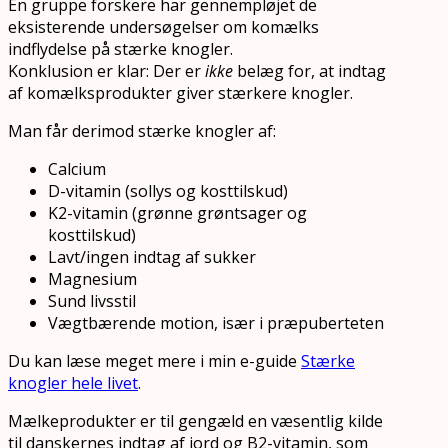
En gruppe forskere har gennempløjet de
eksisterende undersøgelser om komælks
indflydelse på stærke knogler.
Konklusion er klar: Der er
ikke
belæg for, at indtag
af komælksprodukter giver stærkere knogler.
Man får derimod stærke knogler af:
Calcium
D-vitamin (sollys og kosttilskud)
K2-vitamin (grønne grøntsager og
kosttilskud)
Lavt/ingen indtag af sukker
Magnesium
Sund livsstil
Vægtbærende motion, især i præpuberteten
Du kan læse meget mere i min e-guide
Stærke
knogler hele livet
.
Mælkeprodukter er til gengæld en væsentlig kilde
til danskernes indtag af jord og B2-vitamin, som