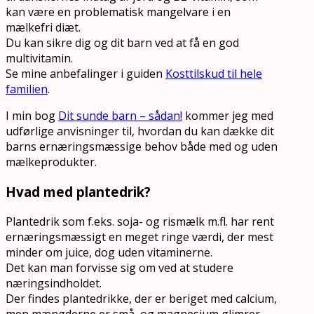
kan være en problematisk mangelvare i en
mælkefri diæt.
Du kan sikre dig og dit barn ved at få en god
multivitamin.
Se mine anbefalinger i guiden
Kosttilskud til hele
familien
.
I min bog
Dit sunde barn – sådan!
kommer jeg med
udførlige anvisninger til, hvordan du kan dække dit
barns ernæringsmæssige behov både med og uden
mælkeprodukter.
Hvad med plantedrik?
Plantedrik som f.eks. soja- og rismælk m.fl. har rent
ernæringsmæssigt en meget ringe værdi, der mest
minder om juice, dog uden vitaminerne.
Det kan man forvisse sig om ved at studere
næringsindholdet.
Der findes plantedrikke, der er beriget med calcium,
men mængderne er små, og magnesium glimrer