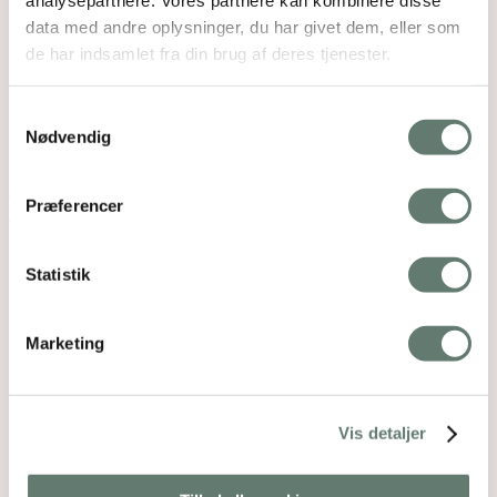
analysepartnere. Vores partnere kan kombinere disse
data med andre oplysninger, du har givet dem, eller som
de har indsamlet fra din brug af deres tjenester.
Samtykkevalg
Nødvendig
Open post by rosemaimonide with ID
Præferencer
18131383003616293
Statistik
Marketing
Vis detaljer