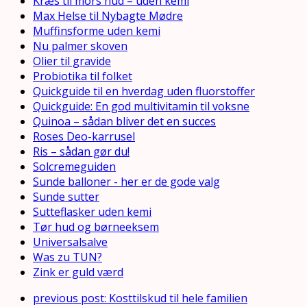
Kræs til mors hud – uden kemi
Max Helse til Nybagte Mødre
Muffinsforme uden kemi
Nu palmer skoven
Olier til gravide
Probiotika til folket
Quickguide til en hverdag uden fluorstoffer
Quickguide: En god multivitamin til voksne
Quinoa – sådan bliver det en succes
Roses Deo-karrusel
Ris – sådan gør du!
Solcremeguiden
Sunde balloner - her er de gode valg
Sunde sutter
Sutteflasker uden kemi
Tør hud og børneeksem
Universalsalve
Was zu TUN?
Zink er guld værd
previous post:
Kosttilskud til hele familien