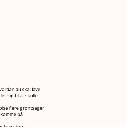
vordan du skal lave
 sig til at skulle
spise flere grøntsager
al komme på
g lave store