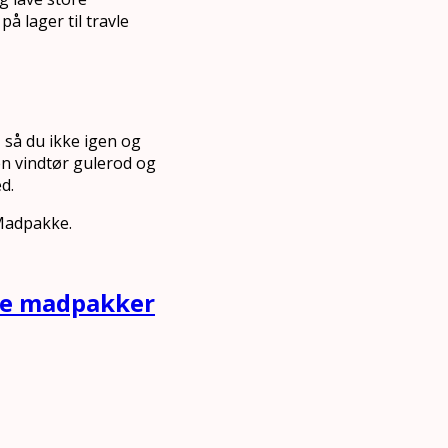
å lager til travle
 så du ikke igen og
 en vindtør gulerod og
d.
 Madpakke.
nde madpakker