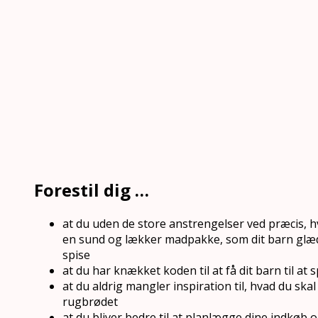
Forestil dig …
at du uden de store anstrengelser ved præcis, h
en sund og lækker madpakke, som dit barn glæder
spise
at du har knækket koden til at få dit barn til at 
at du aldrig mangler inspiration til, hvad du sk
rugbrødet
at du bliver bedre til at planlægge dine indkøb o