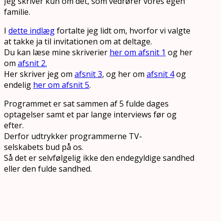
Jeg skriver kun om det, som vedrører vores egen
familie.
I
dette indlæg
fortalte jeg lidt om, hvorfor vi valgte
at takke ja til invitationen om at deltage.
Du kan læse mine skriverier
her om afsnit 1
og her
om
afsnit 2.
Her skriver jeg om
afsnit 3
, og her om
afsnit 4
og
endelig
her om afsnit 5
.
Programmet er sat sammen af 5 fulde dages
optagelser samt et par lange interviews før og
efter.
Derfor udtrykker programmerne TV-
selskabets bud på os.
Så det er selvfølgelig ikke den endegyldige sandhed
eller den fulde sandhed.