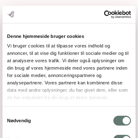
Denne hjemmeside bruger cookies
Vi bruger cookies til at tilpasse vores indhold og
annoncer, til at vise dig funktioner til sociale medier og til
at analysere vores trafik. Vi deler også oplysninger om
Det sidste ord
din brug af vores hjemmeside med vores partnere inden
for sociale medier, annonceringspartnere og
Magnus og jeg får lov til at opsummere vores
holdning:
analysepartnere. Vores partnere kan kombinere disse
data med andre oplysninger, du har givet dem, eller som
“Hvis man har det godt, kan man derfra være den
de har indsamlet fra din brug af deres tjenester.
bedste hjælper og den bedste inspirator for sine børn.
Så det handler om at være menneske i stedet for at
Samtykkevalg
være opdrager.”
Nødvendig
Børnene fra alle familierne får lov til at få det sidste
ord.