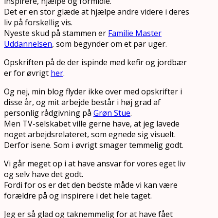
inspirere, hjælpe og formidle.
Det er en stor glæde at hjælpe andre videre i deres
liv på forskellig vis.
Nyeste skud på stammen er
Familie Master
Uddannelsen
, som begynder om et par uger.
Opskriften på de der ispinde med kefir og jordbær
er for øvrigt
her
.
Og nej, min blog flyder ikke over med opskrifter i
disse år, og mit arbejde består i høj grad af
personlig rådgivning på
Grøn Stue
.
Men TV-selskabet ville gerne have, at jeg lavede
noget arbejdsrelateret, som egnede sig visuelt.
Derfor isene. Som i øvrigt smager temmelig godt.
Vi går meget op i at have ansvar for vores eget liv
og selv have det godt.
Fordi for os er det den bedste måde vi kan være
forældre på og inspirere i det hele taget.
Jeg er så glad og taknemmelig for at have fået