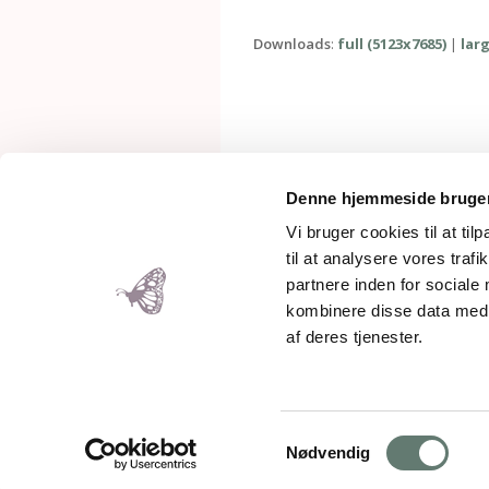
Downloads
:
full (5123x7685)
|
larg
Denne hjemmeside bruger
Vi bruger cookies til at til
til at analysere vores tra
partnere inden for sociale
kombinere disse data med a
Mother
af deres tjenester.
Copyright 2026 – Rose Maimonide.
Samtykkevalg
Nødvendig