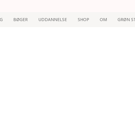
G
BØGER
UDDANNELSE
SHOP
OM
GRØN S