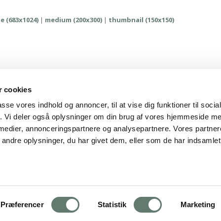
e (683x1024)
|
medium (200x300)
|
thumbnail (150x150)
 cookies
passe vores indhold og annoncer, til at vise dig funktioner til soci
fik. Vi deler også oplysninger om din brug af vores hjemmeside m
 medier, annonceringspartnere og analysepartnere. Vores partne
ndre oplysninger, du har givet dem, eller som de har indsamlet 
ing Guiding | CVR 28237618 | rose@rosemaimonide.com |
Handelsbetin
 All Rights Reserved. Webdesign by
DIGITAL TALES.
Præferencer
Statistik
Marketing