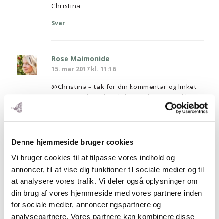
Christina
Svar
Rose Maimonide
15. mar 2017 kl. 11:16
@Christina – tak for din kommentar og linket.
Jeg er i tvivl om, hvad det er, du gerne vil have
svar på, og hvordan du ser sammenhængen
med dette blogindlæg?
Du er meget velkommen til at benytte mine
rådgivningsmuligheder, f.eks. min gratis
Denne hjemmeside bruger cookies
fredagsbrevkasse her på bloggen. Se mere
Vi bruger cookies til at tilpasse vores indhold og
her:
https://rosemaimonide.com/11-ny/
annoncer, til at vise dig funktioner til sociale medier og til
Kærligst
at analysere vores trafik. Vi deler også oplysninger om
Rose
din brug af vores hjemmeside med vores partnere inden
for sociale medier, annonceringspartnere og
Svar
analysepartnere. Vores partnere kan kombinere disse