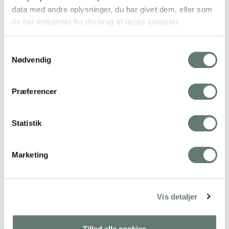
data med andre oplysninger, du har givet dem, eller som
de har indsamlet fra din brug af deres tjenester.
Skriv et svar
Din e-mailadresse vil ikke blive publiceret.
Krævede felter
Samtykkevalg
er markeret med
*
Nødvendig
Navn
*
E-mail
*
Præferencer
Websted
Statistik
Kommentar
*
Marketing
Vis detaljer
Tillad alle cookies