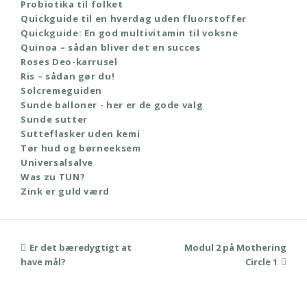
Probiotika til folket
Quickguide til en hverdag uden fluorstoffer
Quickguide: En god multivitamin til voksne
Quinoa – sådan bliver det en succes
Roses Deo-karrusel
Ris – sådan gør du!
Solcremeguiden
Sunde balloner - her er de gode valg
Sunde sutter
Sutteflasker uden kemi
Tør hud og børneeksem
Universalsalve
Was zu TUN?
Zink er guld værd
previous
Er det bæredygtigt at
Modul 2 på Mothering
next
have mål?
post:
post:
Circle 1