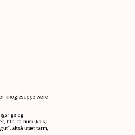
især knoglesuppe være
ngsrige og
 bl.a. calcium (kalk).
gut”, altså utæt tarm,