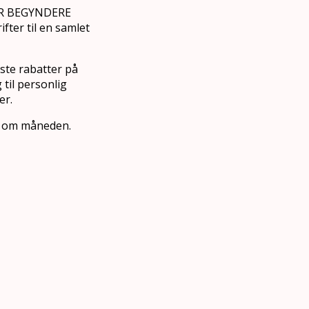
FOR BEGYNDERE
fter til en samlet
ste rabatter på
til personlig
er.
. om måneden.