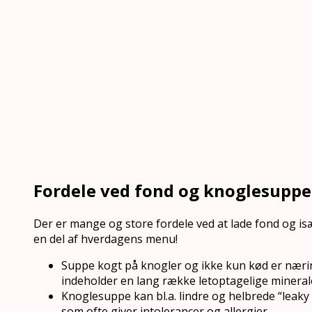
Fordele ved fond og knoglesuppe
Der er mange og store fordele ved at lade fond og 
en del af hverdagens menu!
Suppe kogt på knogler og ikke kun kød er næri
indeholder en lang række letoptagelige mineraler,
Knoglesuppe kan bl.a. lindre og helbrede “leaky 
som ofte giver intolerancer og allergier.