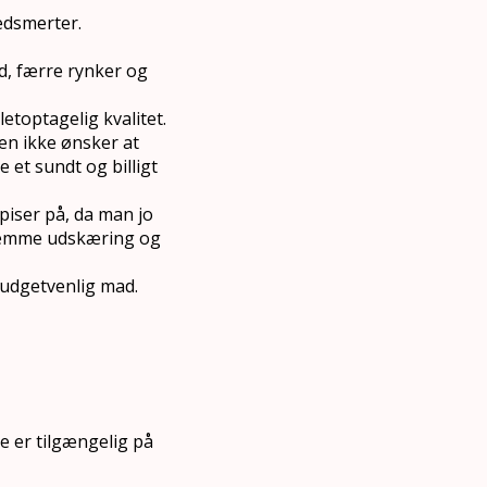
edsmerter.
d, færre rynker og
etoptagelig kvalitet.
men ikke ønsker at
 et sundt og billigt
iser på, da man jo
 nemme udskæring og
udgetvenlig mad.
er tilgængelig på