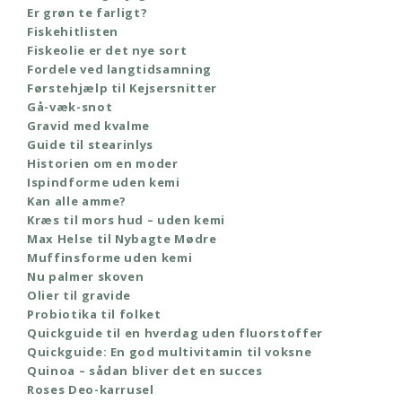
Er grøn te farligt?
Fiskehitlisten
Fiskeolie er det nye sort
Fordele ved langtidsamning
Førstehjælp til Kejsersnitter
Gå-væk-snot
Gravid med kvalme
Guide til stearinlys
Historien om en moder
Ispindforme uden kemi
Kan alle amme?
Kræs til mors hud – uden kemi
Max Helse til Nybagte Mødre
Muffinsforme uden kemi
Nu palmer skoven
Olier til gravide
Probiotika til folket
Quickguide til en hverdag uden fluorstoffer
Quickguide: En god multivitamin til voksne
Quinoa – sådan bliver det en succes
Roses Deo-karrusel