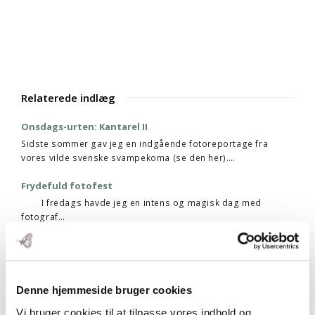
Relaterede indlæg
Onsdags-urten: Kantarel II
Sidste sommer gav jeg en indgående fotoreportage fra
vores vilde svenske svampekoma (se den her).…
Frydefuld fotofest
I fredags havde jeg en intens og magisk dag med
fotograf…
Sund tandpasta uden kemi
I dag udkommer mine nye anbefalinger om valg af sund
tandpasta. Nemlig i form af…
Denne hjemmeside bruger cookies
Vi bruger cookies til at tilpasse vores indhold og