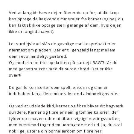
Ved at langtidshæve dejen åbner du op for, at din krop
kan optage de livgivende mineraler fra kornet (og nej, du
kan faktisk ikke optage særlig mange af dem, hvis dejen
ikke er langtidshævet).
I et surdejsbrød slås de gavnlige mælkesyrebakterier
nærmest om pladsen. Der er til gengæld langt mellem
dem i et almindeligt gærbrød.
Og med trin for trin-opskriften på surdej i BAGT! får du
med garanti succes med dit surdejsbrød. Det er ikke
svært!
De gamle kornsorter som spelt, enkorn og emmer
indeholder langt flere mineraler end almindelig hvede.
Og ved at udelade klid, kerner og fibre bliver dit bagværk
sundere. Kerner og fibre er nemlig tomme kalorier, der
fylder op i maven uden at tilføre vigtige næringsstoffer,
men tværtimod tager dem uoptagede med ud. Ja, du skal
nok lige justere din børnelærdom om fibre her.