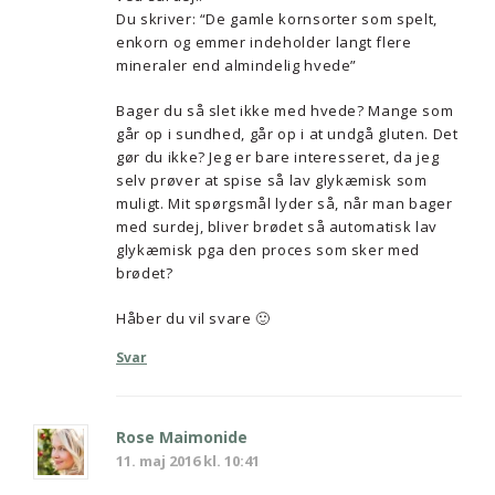
Du skriver: “De gamle kornsorter som spelt,
enkorn og emmer indeholder langt flere
mineraler end almindelig hvede”
Bager du så slet ikke med hvede? Mange som
går op i sundhed, går op i at undgå gluten. Det
gør du ikke? Jeg er bare interesseret, da jeg
selv prøver at spise så lav glykæmisk som
muligt. Mit spørgsmål lyder så, når man bager
med surdej, bliver brødet så automatisk lav
glykæmisk pga den proces som sker med
brødet?
Håber du vil svare 🙂
Svar
Rose Maimonide
11. maj 2016 kl. 10:41