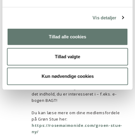
BAGT! og alle mine andre e-guides, e-bøger og
ca. 150 opskrifter til en samlet værdi over
5.000,00 kroner.
Vis detaljer
Samtidig får du adgang til en lang række
favorable faste rabatter på alverdens
Tillad alle cookies
økologiske varer.
Du kan vælge at købe adgang til Grøn Stue i 30
dage for blot 172 kr.
Tillad valgte
Blot skal du selv huske at afmelde dit
abonnement igen.
Kun nødvendige cookies
På den måde har du god tid til at downloade
det indhold, du er interesseret i – f.eks. e-
bogen BAGT!
Du kan læse mere om dine medlemsfordele
på Grøn Stue her:
https://rosemaimonide.com/groen-stue-
ny/