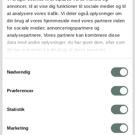
This Post Has 4 Comments
annoncer, til at vise dig funktioner til sociale medier og til
at analysere vores trafik. Vi deler også oplysninger om
Flemming Møbius
din brug af vores hjemmeside med vores partnere inden
21. feb 2016 kl. 23:35
for sociale medier, annonceringspartnere og
analysepartnere. Vores partnere kan kombinere disse
Hvordan får jeg din e-bog med surdejsbrød
data med andre oplysninger, du har givet dem, eller som
Svar
de har indsamlet fra din brug af deres tjenester.
Samtykkevalg
Rose Maimonide
Nødvendig
22. feb 2016 kl. 9:32
@Flemming – Tak for din besked og interesse
Præferencer
for min e-bog BAGT! om surdejsbrød.
E-bogen BAGT! ligger udelukkende til
Statistik
download på min online inspirationsportal
Grøn Stue.
Marketing
Som medlem af Grøn Stue får du adgang til