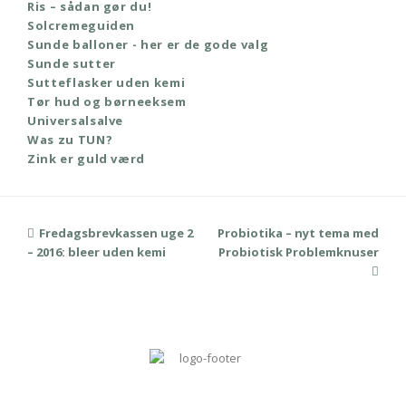
Ris – sådan gør du!
Solcremeguiden
Sunde balloner - her er de gode valg
Sunde sutter
Sutteflasker uden kemi
Tør hud og børneeksem
Universalsalve
Was zu TUN?
Zink er guld værd
previous
Fredagsbrevkassen uge 2
Probiotika – nyt tema med
next
– 2016: bleer uden kemi
post:
Probiotisk Problemknuser
post: