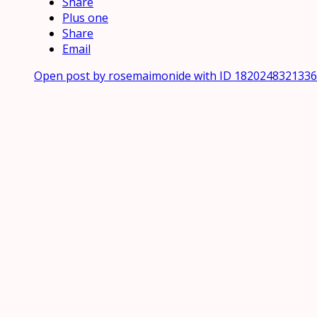
Share
Plus one
Share
Email
Open post by rosemaimonide with ID 182024832133