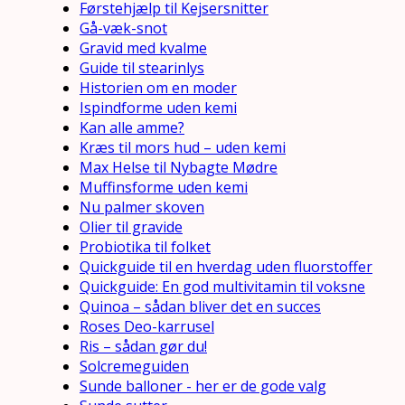
Førstehjælp til Kejsersnitter
Gå-væk-snot
Gravid med kvalme
Guide til stearinlys
Historien om en moder
Ispindforme uden kemi
Kan alle amme?
Kræs til mors hud – uden kemi
Max Helse til Nybagte Mødre
Muffinsforme uden kemi
Nu palmer skoven
Olier til gravide
Probiotika til folket
Quickguide til en hverdag uden fluorstoffer
Quickguide: En god multivitamin til voksne
Quinoa – sådan bliver det en succes
Roses Deo-karrusel
Ris – sådan gør du!
Solcremeguiden
Sunde balloner - her er de gode valg