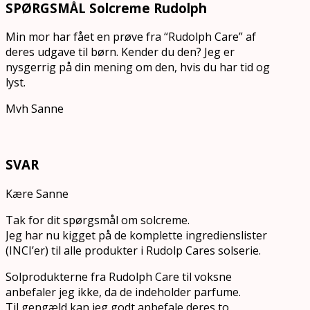
SPØRGSMÅL Solcreme Rudolph
Min mor har fået en prøve fra “Rudolph Care” af
deres udgave til børn. Kender du den? Jeg er
nysgerrig på din mening om den, hvis du har tid og
lyst.
Mvh Sanne
SVAR
Kære Sanne
Tak for dit spørgsmål om solcreme.
Jeg har nu kigget på de komplette ingredienslister
(INCI’er) til alle produkter i Rudolp Cares solserie.
Solprodukterne fra Rudolph Care til voksne
anbefaler jeg ikke, da de indeholder parfume.
Til gengæld kan jeg godt anbefale deres to