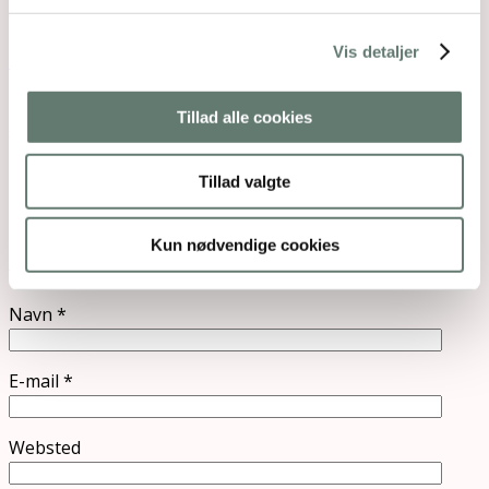
online univers Grøn Stue fået…
Vis detaljer
Hjemmelavet solcreme
I disse skønne solskinsuger får jeg mange
Tillad alle cookies
spørgsmål om solbeskyttelse. Flere spørger, om
man ikke…
Tillad valgte
Skriv et svar
Kun nødvendige cookies
Din e-mailadresse vil ikke blive publiceret.
Krævede
felter er markeret med
*
Navn
*
E-mail
*
Websted