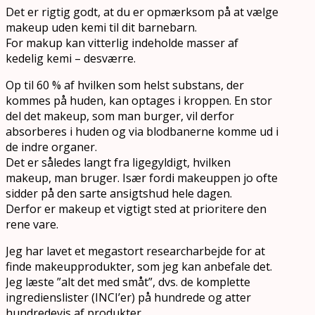
Det er rigtig godt, at du er opmærksom på at vælge
makeup uden kemi til dit barnebarn.
For makup kan vitterlig indeholde masser af
kedelig kemi – desværre.
Op til 60 % af hvilken som helst substans, der
kommes på huden, kan optages i kroppen. En stor
del det makeup, som man burger, vil derfor
absorberes i huden og via blodbanerne komme ud i
de indre organer.
Det er således langt fra ligegyldigt, hvilken
makeup, man bruger. Især fordi makeuppen jo ofte
sidder på den sarte ansigtshud hele dagen.
Derfor er makeup et vigtigt sted at prioritere den
rene vare.
Jeg har lavet et megastort researcharbejde for at
finde makeupprodukter, som jeg kan anbefale det.
Jeg læste ”alt det med småt”, dvs. de komplette
ingredienslister (INCI’er) på hundrede og atter
hundredevis af produkter.