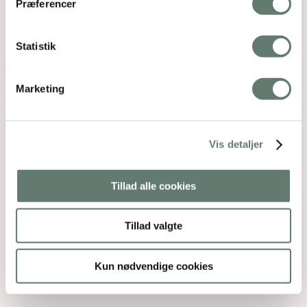
Præferencer
Mothering Guiding | CVR 28237618 |
rose@rosemaimonide.com |
Handelsbetingelser
Copyright 2026 – Rose Maimonide. All Rights
Statistik
Reserved. Webdesign by
DIGITAL TALES.
Back To Top
Marketing
×
Vis detaljer
Tillad alle cookies
Tillad valgte
Kun nødvendige cookies