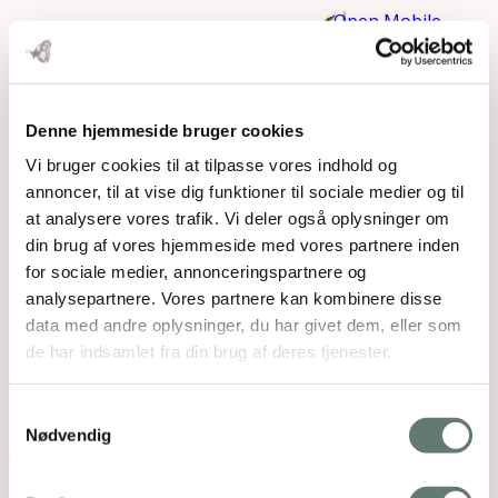
Open Mobile
Menu
Denne hjemmeside bruger cookies
Vi bruger cookies til at tilpasse vores indhold og
annoncer, til at vise dig funktioner til sociale medier og til
at analysere vores trafik. Vi deler også oplysninger om
din brug af vores hjemmeside med vores partnere inden
for sociale medier, annonceringspartnere og
analysepartnere. Vores partnere kan kombinere disse
data med andre oplysninger, du har givet dem, eller som
de har indsamlet fra din brug af deres tjenester.
Downloads
:
full (940x788)
|
medium (300x251)
|
Samtykkevalg
thumbnail (150x150)
Nødvendig