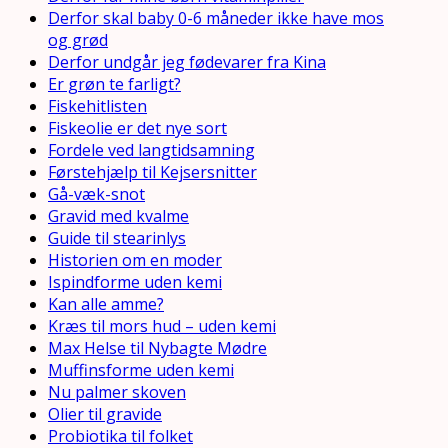
Derfor skal baby 0-6 måneder ikke have mos
og grød
Derfor undgår jeg fødevarer fra Kina
Er grøn te farligt?
Fiskehitlisten
Fiskeolie er det nye sort
Fordele ved langtidsamning
Førstehjælp til Kejsersnitter
Gå-væk-snot
Gravid med kvalme
Guide til stearinlys
Historien om en moder
Ispindforme uden kemi
Kan alle amme?
Kræs til mors hud – uden kemi
Max Helse til Nybagte Mødre
Muffinsforme uden kemi
Nu palmer skoven
Olier til gravide
Probiotika til folket