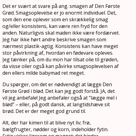
Det er svært at svare på ang. smagen af Den Første
Grød. Smagsoplevelse er jo enormt individuel. Det,
som den ene oplever som en skrækkelig smag
og/eller konsistens, kan være ren fryd for den
anden. Naturligvis skal maden ikke være fordærvet.
Jeg har ikke hørt andre beskrive smagen som
nærmest plastik-agtig. Konsistens kan have meget
stor påvirkning af, hvordan en fødevare opleves.
Jeg tænker på, om du mon har tilsat olie til grøden,
da visse olier også kan påvirke smagsoplevelsen af
den ellers milde babymad ret meget.
Du spørger, om det er nødvendigt at lægge Den
Første Grød i blød. Det kan jeg godt forstå. JA, det
vil jeg anbefale! Jeg anbefaler også at ”lægge mel i
blød” – eller, på godt dansk, at langtidshæve sit
brød. Det er der meget god grund til.
Alt, der har kimen til at blive nyt liv; frø,
bælgfrugter, nødder og korn, indeholder fytin.
Fytin virker ligesom en magnet; det binder