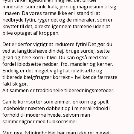
mineraler som zink, kalk, jern og magnesium til sig
i maven. Da vores tarme ikke er i stand til at
nedbryde fytin, ryger det og de mineraler, som er
knyttet til det, direkte igennem tarmene uden at
blive optaget af kroppen.
Det er derfor vigtigt at reducere fytin! Det gør du
ved at langtidshæve din dej, bruge surdej, sætte
grød og hele korn i blød. Du kan også med stor
fordel iblødsætte nødder, frø, mandler og kerner.
Endelig er det meget vigtigt at iblødsætte og
tilberede bælgfrugter korrekt – hvilket de færreste
faktisk gør.
Alt sammen er traditionelle tilberedningsmetoder.
Gamle kornsorter som emmer, enkorn og spelt
indeholder næsten dobbelt op i mineralindhold i
forhold til moderne hvede, selvom man
sammenligner med fuldkornsmel.
Men pga. fytinindholdet har man ikke ret meget