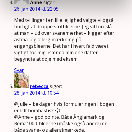
Anne
siger:
26. jan 2014 kl. 22:05
Med tvillinger i en lille lejlighed valgte vi også
hurtigt at droppe stofbleerne. Jeg vil foreslå
at man – ud over svanemærket – kigger efter
astma- og allergimærkning på
engangsbleerne. Det har i hvert fald været
vigtigt for mig, især da min ene datter
begyndte at døje med eksem.
Svar
rebecca
siger:
28. jan 2014 kl. 10:54
@Julie – beklager hvis formuleringen i bogen
er lidt bombastisk 🙂
@Anne – god pointe. Både Änglamark og
Rema1000-bleerne (måske også andre) er
både svane- og allergimærkede.