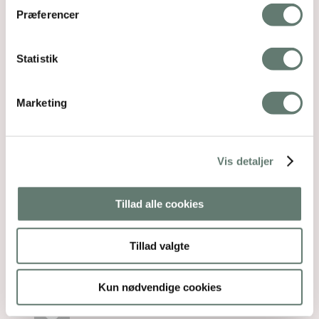
har genlæst) i mine øjne ikke et bud på et
Præferencer
alternativ til stofbleer, men derimod endnu et
(godt, fornuftigt, rigtigt) argument for,
hvorfor det bliver så fuldstændig træls at
Statistik
være på engangsble-holdet, jeg citerer:
“En babykarriere på engangsbleer giver lige 3
ton bleaffald, kulsort klimasamvittighed og
Marketing
mistænkelige kemikalier smasket op mod
babys sarte hud. Plus alle de blepakker, der
skal slæbes hjem fra supermarkedet.”
Vis detaljer
Det var den formulering der fik mig til
tasterne med mit spørgsmål, for man skal
godt nok være stædig for at læse et alternativ
Tillad alle cookies
ud af den… Så selvom min sunde fornuft i lang
tid har sagt mig, at dårligt indeklima var
værre, var jeg nødt til at høre forfatteren bag,
Tillad valgte
sige det samme…
Svar
Kun nødvendige cookies