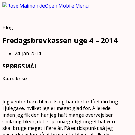
Open Mobile Menu
Blog
Fredagsbrevkassen uge 4 – 2014
24. jan 2014
SPØRGSMÅL
Kære Rose.
Jeg venter barn til marts og har derfor fået din bog
i julegave, hvilket jeg er meget glad for. Allerede
inden jeg fik den har jeg haft mange overvejelser
omkring bleer, det er jo unægteligt noget babyen
skal bruge meget i flere år. På et tidspunkt så jeg
mig virkelig lun på at bruge stofbleer, af alle de