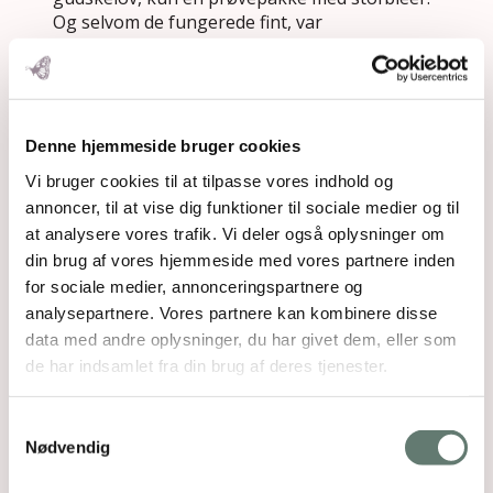
Og selvom de fungerede fint, var
vaskeproblemet bare ikke til at komme
udenom.
Så vi har brugt svanemærkede bleer fra især
Fakta, men også fra Rema1000.
Ak ja, man kan ikke være 100 % øko hele
Denne hjemmeside bruger cookies
tiden…
Vi bruger cookies til at tilpasse vores indhold og
God vind med ble-projektet.
annoncer, til at vise dig funktioner til sociale medier og til
De bedste hilsener
at analysere vores trafik. Vi deler også oplysninger om
Mette
din brug af vores hjemmeside med vores partnere inden
Svar
for sociale medier, annonceringspartnere og
analysepartnere. Vores partnere kan kombinere disse
data med andre oplysninger, du har givet dem, eller som
Julie
siger:
25. jan 2014 kl. 20:25
de har indsamlet fra din brug af deres tjenester.
Tak for tip Mette, og ja, jeg er sikker på at der
Samtykkevalg
er andre på få kvadratmeter der er ramt af det
Nødvendig
samme dilemma som vi er. Og til dem er
punktet ‘BLEER’ på side 60-61 (som jeg lige