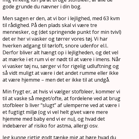
gode grunde du nævner i din bog.
Men sagen er den, at vi bor i lejlighed, med 63 kvm
til rådighed. På den plads skal vi være tre
mennesker, og (det springende punkt for min tvivl)
det er her vi vasker og tørrer vores tøj. Vi har
hverken adgang til tørloft, snore udenfor el.l..
Derfor bliver alt hængt op i lejligheden, og det vel
at mærke i et rum vi er nødt til at være i imens. Når
vi vasker tøj nu, sørger vi for rigelig udluftning og
så vidt muligt at være i det andet rumme eller ikke
at være hjemme – men det er ikke til at undgå.
Min frygt er, at hvis vi vælger stofbleer, kommer vi
til at vaske så meget/ofte, at fordelene ved at brug
stofbleer b liver “slugt” af ulemperne ved at være i
et fugtigt miljø (og vi vel helt givet være mere
hjemme med baby end vi er nu), og hvad det
indebærer af risiko for astma, allergi osv.
Jeg kunne rigtig godt tænke mig at høre hvad du