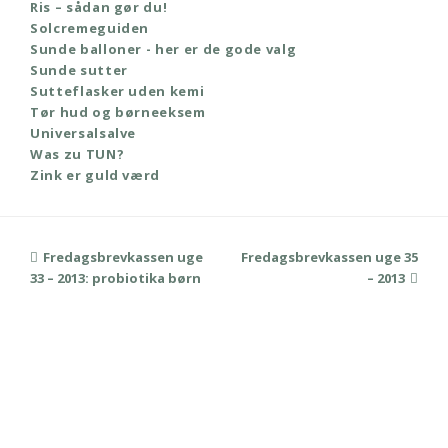
Ris – sådan gør du!
Solcremeguiden
Sunde balloner - her er de gode valg
Sunde sutter
Sutteflasker uden kemi
Tør hud og børneeksem
Universalsalve
Was zu TUN?
Zink er guld værd
previous
Fredagsbrevkassen uge
Fredagsbrevkassen uge 35
next
33 – 2013: probiotika børn
post:
post:
– 2013