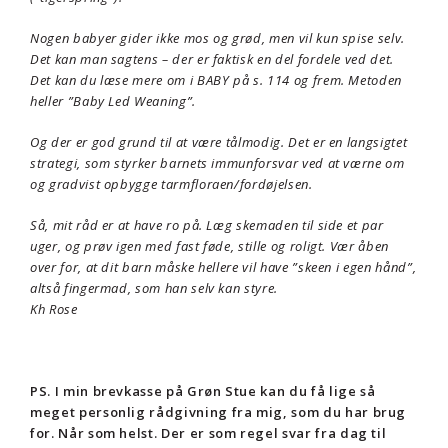
Nogen babyer gider ikke mos og grød, men vil kun spise selv.
Det kan man sagtens – der er faktisk en del fordele ved det.
Det kan du læse mere om i BABY på s. 114 og frem. Metoden
heller ”Baby Led Weaning”.
Og der er god grund til at være tålmodig. Det er en langsigtet
strategi, som styrker barnets immunforsvar ved at værne om
og gradvist opbygge tarmfloraen/fordøjelsen.
Så, mit råd er at have ro på. Læg skemaden til side et par
uger, og prøv igen med fast føde, stille og roligt. Vær åben
over for, at dit barn måske hellere vil have ”skeen i egen hånd”,
altså fingermad, som han selv kan styre.
Kh Rose
PS. I min brevkasse på Grøn Stue kan du få lige så
meget personlig rådgivning fra mig, som du har brug
for. Når som helst. Der er som regel svar fra dag til