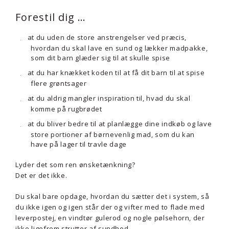
Forestil dig …
at du uden de store anstrengelser ved præcis,
hvordan du skal lave en sund og lækker madpakke,
som dit barn glæder sig til at skulle spise
at du har knækket koden til at få dit barn til at spise
flere grøntsager
at du aldrig mangler inspiration til, hvad du skal
komme på rugbrødet
at du bliver bedre til at planlægge dine indkøb og lave
store portioner af børnevenlig mad, som du kan
have på lager til travle dage
Lyder det som ren ønsketænkning?
Det er det ikke.
Du skal bare opdage, hvordan du sætter det i system, så
du ikke igen og igen står der og vifter med to flade med
leverpostej, en vindtør gulerod og nogle pølsehorn, der
ikke ligefrem strutter af sundhed.