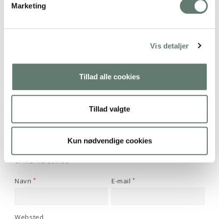
Marketing
Vis detaljer
Tillad alle cookies
Fredagsbrevkassen uge 17- 2016: Probiotika til børn
Probiotika til børn SPØRGSMÅL Kære Rose Jeg vil gerne give
min søn på 3 år…
Tillad valgte
Skriv et svar
Kun nødvendige cookies
Din e-mailadresse vil ikke blive publiceret.
Krævede felter
er markeret med
*
Navn
*
E-mail
*
Websted