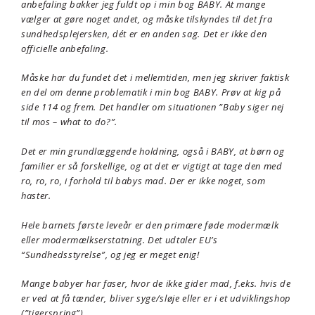
anbefaling bakker jeg fuldt op i min bog BABY. At mange
vælger at gøre noget andet, og måske tilskyndes til det fra
sundhedsplejersken, dét er en anden sag. Det er ikke den
officielle anbefaling.
Måske har du fundet det i mellemtiden, men jeg skriver faktisk
en del om denne problematik i min bog BABY. Prøv at kig på
side 114 og frem. Det handler om situationen ”Baby siger nej
til mos – what to do?”.
Det er min grundlæggende holdning, også i BABY, at børn og
familier er så forskellige, og at det er vigtigt at tage den med
ro, ro, ro, i forhold til babys mad. Der er ikke noget, som
haster.
Hele barnets første leveår er den primære føde modermælk
eller modermælkserstatning. Det udtaler EU’s
“Sundhedsstyrelse”, og jeg er meget enig!
Mange babyer har faser, hvor de ikke gider mad, f.eks. hvis de
er ved at få tænder, bliver syge/sløje eller er i et udviklingshop
(”tigerspring”).