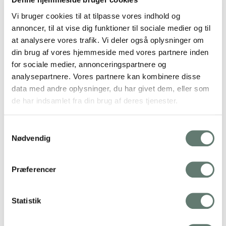
Vi bruger cookies til at tilpasse vores indhold og
annoncer, til at vise dig funktioner til sociale medier og til
at analysere vores trafik. Vi deler også oplysninger om
din brug af vores hjemmeside med vores partnere inden
for sociale medier, annonceringspartnere og
analysepartnere. Vores partnere kan kombinere disse
data med andre oplysninger, du har givet dem, eller som
de har indsamlet fra din brug af deres tjenester.
Køb en bog – få en gratis bog med
På loftet sidder nissen … og hjemme hos os sidder den
sammen med hundredvis af…
Samtykkevalg
Nødvendig
Præferencer
Statistik