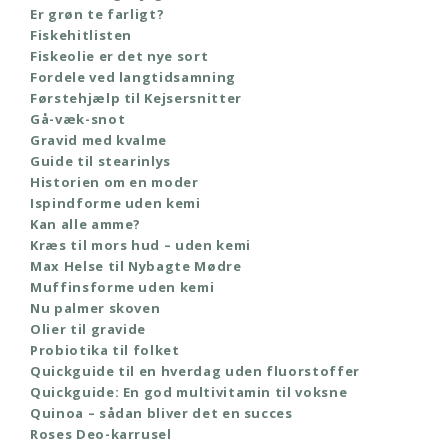
Er grøn te farligt?
Fiskehitlisten
Fiskeolie er det nye sort
Fordele ved langtidsamning
Førstehjælp til Kejsersnitter
Gå-væk-snot
Gravid med kvalme
Guide til stearinlys
Historien om en moder
Ispindforme uden kemi
Kan alle amme?
Kræs til mors hud – uden kemi
Max Helse til Nybagte Mødre
Muffinsforme uden kemi
Nu palmer skoven
Olier til gravide
Probiotika til folket
Quickguide til en hverdag uden fluorstoffer
Quickguide: En god multivitamin til voksne
Quinoa – sådan bliver det en succes
Roses Deo-karrusel