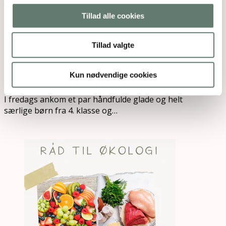
Fredagsbrevkassen uge 2 – 2012: bedste
probiotika
Tillad alle cookies
Bedste probiotika SPØRGSMÅL Hej Rose Jeg er lidt
forvirret ang. sammensætningen af probiotica. Der
Tillad valgte
findes…
Kun nødvendige cookies
Børnefødselsdag uden stress
I fredags ankom et par håndfulde glade og helt
særlige børn fra 4. klasse og…