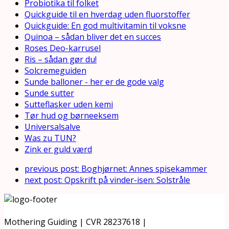
Probiotika til folket
Quickguide til en hverdag uden fluorstoffer
Quickguide: En god multivitamin til voksne
Quinoa – sådan bliver det en succes
Roses Deo-karrusel
Ris – sådan gør du!
Solcremeguiden
Sunde balloner - her er de gode valg
Sunde sutter
Sutteflasker uden kemi
Tør hud og børneeksem
Universalsalve
Was zu TUN?
Zink er guld værd
previous post:
Boghjørnet: Annes spisekammer
next post:
Opskrift på vinder-isen: Solstråle
Mothering Guiding | CVR 28237618 |