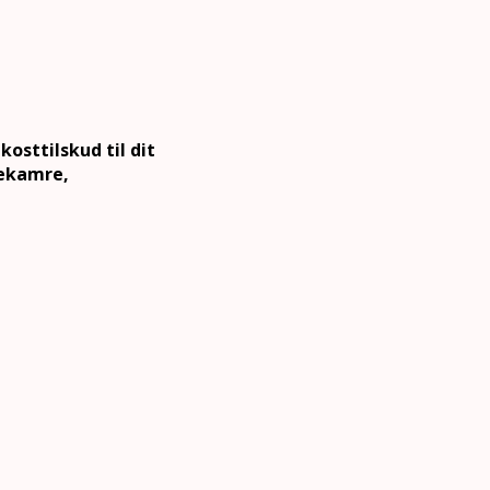
osttilskud til dit
sekamre,