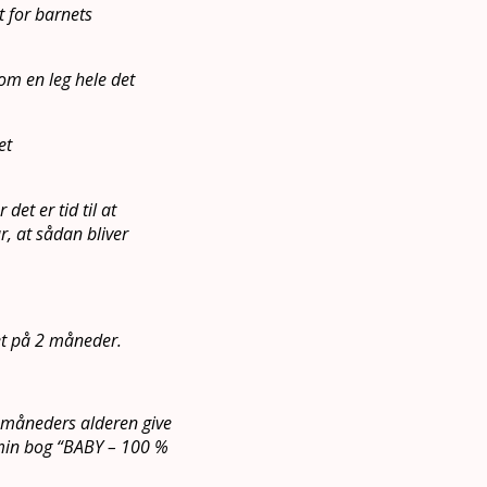
t for barnets
om en leg hele det
et
det er tid til at
år, at sådan bliver
get på 2 måneder.
 5-måneders alderen give
i min bog “BABY – 100 %