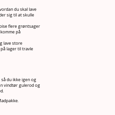
vordan du skal lave
 sig til at skulle
spise flere grøntsager
al komme på
g lave store
å lager til travle
 så du ikke igen og
 en vindtør gulerod og
d.
 Madpakke.