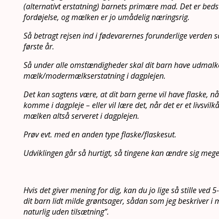
(alternativt erstatning) barnets primære mad. Det er beds
fordøjelse, og mælken er jo umådelig næringsrig.
Så betragt rejsen ind i fødevarernes forunderlige verden s
første år.
Så under alle omstændigheder skal dit barn have udmalk
mælk/modermælkserstatning i dagplejen.
Det kan sagtens være, at dit barn gerne vil have flaske, når 
komme i dagpleje – eller vil lære det, når det er et livsvilk
mælken altså serveret i dagplejen.
Prøv evt. med en anden type flaske/flaskesut.
Udviklingen går så hurtigt, så tingene kan ændre sig me
Hvis det giver mening for dig, kan du jo lige så stille ved
dit barn lidt milde grøntsager, sådan som jeg beskriver 
naturlig uden tilsætning”.