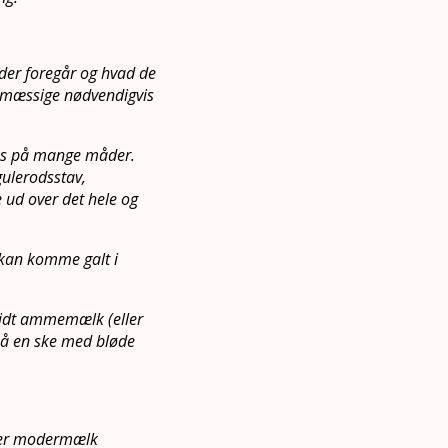
der foregår og hvad de
gsmæssige nødvendigvis
res på mange måder.
 gulerodsstav,
e ud over det hele og
et kan komme galt i
 lidt ammemælk (eller
 på en ske med bløde
år er modermælk