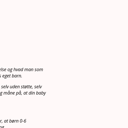
mmelse og hvad man som
s eget barn.
selv uden støtte, selv
og måne på, at din baby
r, at børn 0-6
ng.