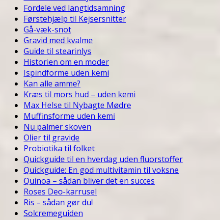
Fordele ved langtidsamning
Førstehjælp til Kejsersnitter
Gå-væk-snot
Gravid med kvalme
Guide til stearinlys
Historien om en moder
Ispindforme uden kemi
Kan alle amme?
Kræs til mors hud – uden kemi
Max Helse til Nybagte Mødre
Muffinsforme uden kemi
Nu palmer skoven
Olier til gravide
Probiotika til folket
Quickguide til en hverdag uden fluorstoffer
Quickguide: En god multivitamin til voksne
Quinoa – sådan bliver det en succes
Roses Deo-karrusel
Ris – sådan gør du!
Solcremeguiden