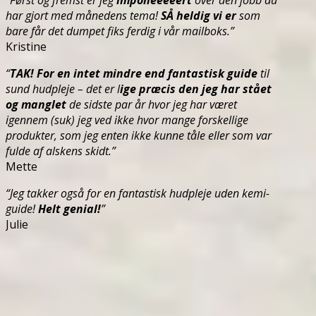
har gjort med månedens tema!
SÅ heldig vi er
som
bare får det dumpet fiks ferdig i vår mailboks.”
Kristine
“
TAK! For en intet mindre end fantastisk guide
til
sund hudpleje – det er l
ige præcis den jeg har stået
og manglet
de sidste par år hvor jeg har været
igennem (suk) jeg ved ikke hvor mange forskellige
produkter, som jeg enten ikke kunne tåle eller som var
fulde af alskens skidt.”
Mette
“Jeg takker også for en fantastisk hudpleje uden kemi-
guide!
Helt genial!
”
Julie