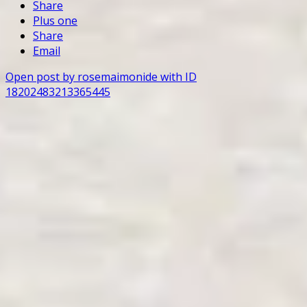
Share
Plus one
Share
Email
Open post by rosemaimonide with ID
18202483213365445