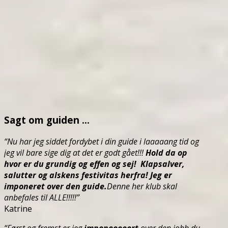
Sagt om guiden …
“Nu har jeg siddet fordybet i din guide i laaaaang tid og
jeg vil bare sige dig at det er godt gået!!!
Hold da op
hvor er du grundig og effen og sej! Klapsalver,
salutter og alskens festivitas herfra! Jeg er
imponeret over den guide.
Denne her klub skal
anbefales til ALLE!!!!!”
Katrine
“Først og fremst er jeg
imponeeeeert
over den jobb du