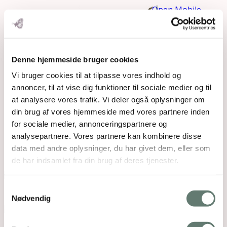
Open Mobile
Menu
Denne hjemmeside bruger cookies
Vi bruger cookies til at tilpasse vores indhold og
annoncer, til at vise dig funktioner til sociale medier og til
at analysere vores trafik. Vi deler også oplysninger om
din brug af vores hjemmeside med vores partnere inden
for sociale medier, annonceringspartnere og
analysepartnere. Vores partnere kan kombinere disse
data med andre oplysninger, du har givet dem, eller som
de har indsamlet fra din brug af deres tjenester.
Downloads
:
full (1080x1080)
|
large (980x980)
|
Samtykkevalg
medium (300x300)
|
thumbnail (150x150)
Nødvendig