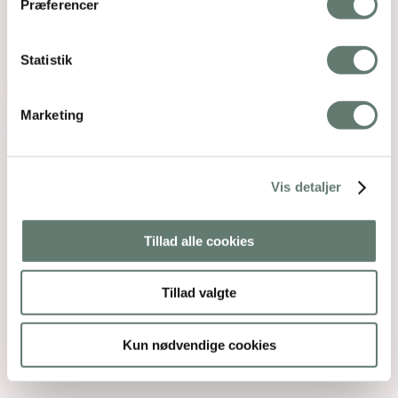
Præferencer
Mothering Guiding | CVR 28237618 |
rose@rosemaimonide.com |
Handelsbetingelser
Copyright 2026 – Rose Maimonide. All Rights
Statistik
Reserved. Webdesign by
DIGITAL TALES.
Back To Top
Marketing
×
Vis detaljer
Tillad alle cookies
Tillad valgte
Kun nødvendige cookies