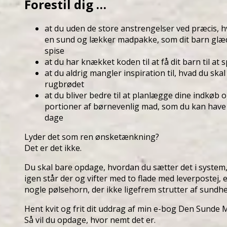
Forestil dig …
at du uden de store anstrengelser ved præcis, h
en sund og lækker madpakke, som dit barn glæder
spise
at du har knækket koden til at få dit barn til at 
at du aldrig mangler inspiration til, hvad du sk
rugbrødet
at du bliver bedre til at planlægge dine indkøb o
portioner af børnevenlig mad, som du kan have p
dage
Lyder det som ren ønsketænkning?
Det er det ikke.
Du skal bare opdage, hvordan du sætter det i system,
igen står der og vifter med to flade med leverpostej,
nogle pølsehorn, der ikke ligefrem strutter af sundhe
Hent kvit og frit dit uddrag af min e-bog Den Sunde
Så vil du opdage, hvor nemt det er.