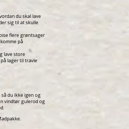
vordan du skal lave
 sig til at skulle
spise flere grøntsager
al komme på
g lave store
å lager til travle
 så du ikke igen og
 en vindtør gulerod og
d.
 Madpakke.