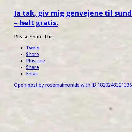
Ja tak, giv mig genvejene til su
– helt gratis.
Please Share This
Tweet
Share
Plus one
Share
Email
Open post by rosemaimonide with ID 182024832133