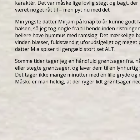
karaktér. Det var måske lige lovlig stegt og bagt, de
været noget råt til – men pyt nu med det.
Min yngste datter Mirjam på knap to år kunne godt få
halsen, så jeg tog nogle fra til hende inden ristningen.
hellere have hummus med ramsløg. Det mærkelige ba
vinden blæser, fuldstændig uforudsigeligt og meget p
datter Mia spiser til gengæld stort set ALT.
Somme tider tager jeg en håndfuld grøntsager fra, nå
eller stegte grøntsager, og laver dem til en lynhurtig s
Det tager ikke mange minutter med en lille gryde og 
Måske er man heldig, at der ryger lidt grøntsager ne