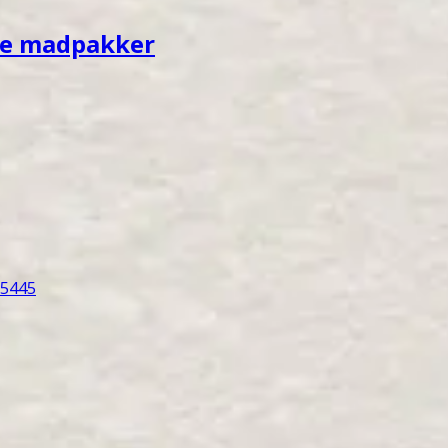
nde madpakker
65445