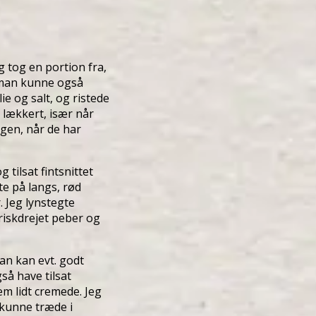
g tog en portion fra,
(man kunne også
ie og salt, og ristede
 lækkert, især når
ingen, når de har
 tilsat fintsnittet
lte på langs, rød
. Jeg lynstegte
riskdrejet peber og
an kan evt. godt
så have tilsat
m lidt cremede. Jeg
 kunne træde i