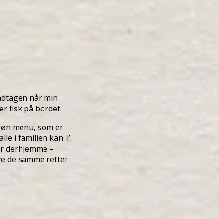
undtagen når min
r fisk på bordet.
grøn menu, som er
e i familien kan li’.
der derhjemme –
ave de samme retter