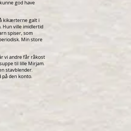
r kunne god have
 kikærterne galt i
 Hun ville imidlertid
rn spiser, som
eriodisk. Min store
r vi andre får råkost
uppe til lille Mirjam.
en stavblender.
d på den konto.