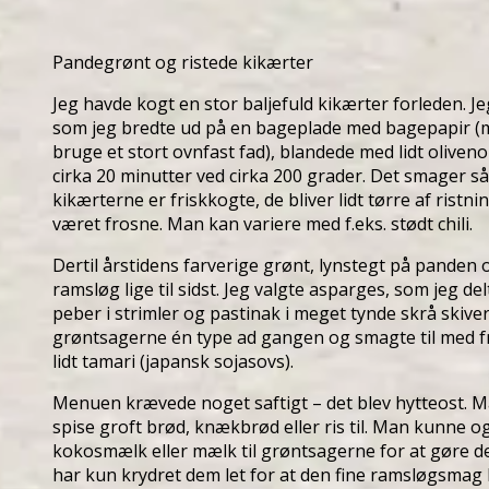
Pandegrønt og ristede kikærter
Jeg havde kogt en stor baljefuld kikærter forleden. Je
som jeg bredte ud på en bageplade med bagepapir 
bruge et stort ovnfast fad), blandede med lidt olivenol
cirka 20 minutter ved cirka 200 grader. Det smager så
kikærterne er friskkogte, de bliver lidt tørre af ristn
været frosne. Man kan variere med f.eks. stødt chili.
Dertil årstidens farverige grønt, lynstegt på panden og
ramsløg lige til sidst. Jeg valgte asparges, som jeg de
peber i strimler og pastinak i meget tynde skrå skiver
grøntsagerne én type ad gangen og smagte til med f
lidt tamari (japansk sojasovs).
Menuen krævede noget saftigt – det blev hytteost. M
spise groft brød, knækbrød eller ris til. Man kunne og
kokosmælk eller mælk til grøntsagerne for at gøre de
har kun krydret dem let for at den fine ramsløgsmag