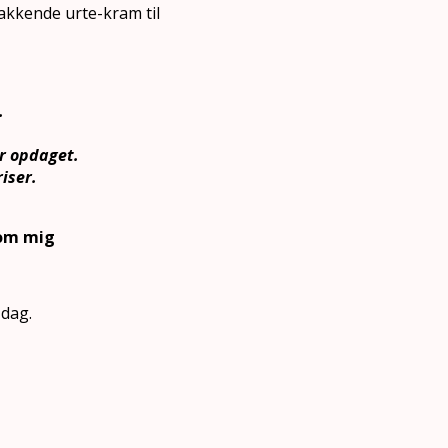
 takkende urte-kram til
.
ar opdaget.
iser.
 om mig
 dag.