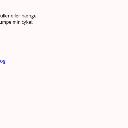
uller eller hænge
umpe min cykel.
bog