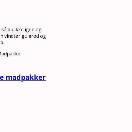
 så du ikke igen og
 en vindtør gulerod og
d.
 Madpakke.
nde madpakker