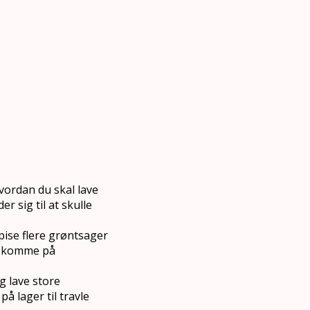
vordan du skal lave
 sig til at skulle
spise flere grøntsager
al komme på
g lave store
å lager til travle