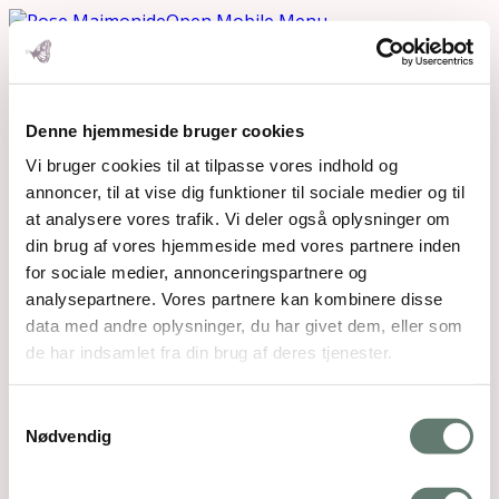
Open Mobile Menu
Denne hjemmeside bruger cookies
Downloads
:
full (300x200)
|
thumbnail (150x150)
Vi bruger cookies til at tilpasse vores indhold og
annoncer, til at vise dig funktioner til sociale medier og til
Mothering Guiding | CVR 28237618 |
at analysere vores trafik. Vi deler også oplysninger om
rose@rosemaimonide.com |
Handelsbetingelser
din brug af vores hjemmeside med vores partnere inden
Copyright 2026 – Rose Maimonide. All Rights
for sociale medier, annonceringspartnere og
Reserved. Webdesign by
DIGITAL TALES.
analysepartnere. Vores partnere kan kombinere disse
data med andre oplysninger, du har givet dem, eller som
Back To Top
de har indsamlet fra din brug af deres tjenester.
×
Samtykkevalg
Nødvendig