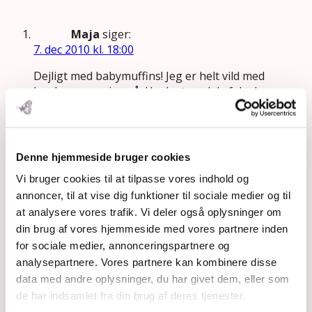
Maja
siger:
7. dec 2010 kl. 18:00
Dejligt med babymuffins! Jeg er helt vild med
kardemomme i også. Husk at en del af de der
smarte bløde muffinsbageforme af silikone
kan afgive målbare mængder silikone til
maden efter brug. Engangsforme i papir er
ofte belagt med fourkemikalier – brug meget
Denne hjemmeside bruger cookies
hellere en tefal eller allerbedst disse søde
Vi bruger cookies til at tilpasse vores indhold og
forme i ovnfast keramik:
annoncer, til at vise dig funktioner til sociale medier og til
http://www.silleogsylvester.dk/product.asp?
at analysere vores trafik. Vi deler også oplysninger om
product=3816
din brug af vores hjemmeside med vores partnere inden
Svar
for sociale medier, annonceringspartnere og
analysepartnere. Vores partnere kan kombinere disse
Iben Henriette Olsen
siger:
data med andre oplysninger, du har givet dem, eller som
7. dec 2010 kl. 18:30
de har indsamlet fra din brug af deres tjenester.