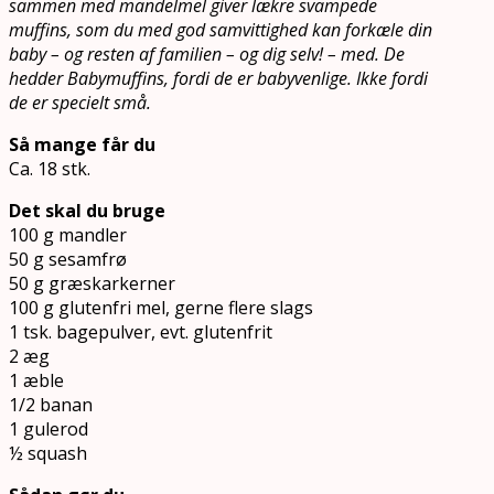
sammen med mandelmel giver lækre svampede
muffins, som du med god samvittighed kan forkæle din
baby – og resten af familien – og dig selv! – med. De
hedder Babymuffins, fordi de er babyvenlige. Ikke fordi
de er specielt små.
Så mange får du
Ca. 18 stk.
Det skal du bruge
100 g mandler
50 g sesamfrø
50 g græskarkerner
100 g glutenfri mel, gerne flere slags
1 tsk. bagepulver, evt. glutenfrit
2 æg
1 æble
1/2 banan
1 gulerod
½ squash