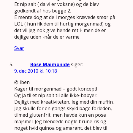
Et nip salt ( da vi er voksne) og de blev
godkendt af hos begge 2.
E mente dog at de i morges krævede smør på
LOL ( hun fik dem til hurtig morgenmad) og
det vil jeg nok give hende ret i- men de er
dejlige uden -når de er varme.
Svar
Rose Maimonide
siger:
9. dec 2010 kl. 10:18
@ Iben
Kager til morgenmad – godt koncept!
Og ja til et nip salt til alle ikke-babyer.
Dejligt med kreativiteten, leg med din muffin.
Jeg skulle for en gangs skyld bage forleden,
tilmed glutenfrit, men havde kun en pose
majsmel. Jeg blendede nogle brune ris og
noget hvid quinoa og amarant, det blev til