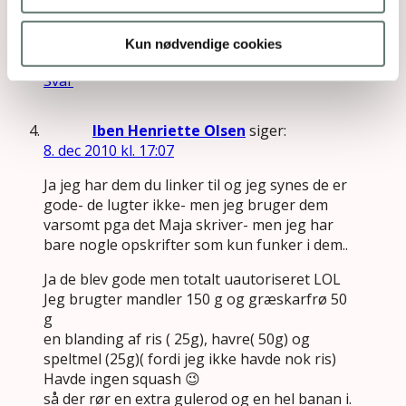
vgid=503
– de lugter ikke så meget som mange andre,
Kun nødvendige cookies
og er i god kvalitet.
Svar
Iben Henriette Olsen
siger:
8. dec 2010 kl. 17:07
Ja jeg har dem du linker til og jeg synes de er
gode- de lugter ikke- men jeg bruger dem
varsomt pga det Maja skriver- men jeg har
bare nogle opskrifter som kun funker i dem..
Ja de blev gode men totalt uautoriseret LOL
Jeg brugter mandler 150 g og græskarfrø 50
g
en blanding af ris ( 25g), havre( 50g) og
speltmel (25g)( fordi jeg ikke havde nok ris)
Havde ingen squash 😉
så der rør en extra gulerod og en hel banan i.