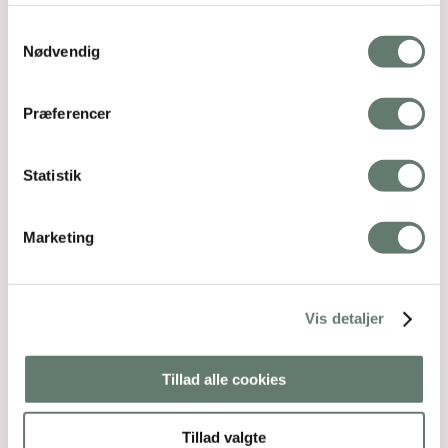
namse – dem må vi liige lave i aften hvor
Samtykkevalg
ovenen er igang.
Nødvendig
Svar
Præferencer
Rose Maimonide
siger:
7. dec 2010 kl. 21:02
Statistik
@Iben – håber de blev gode!
@ Maja. Tak for linket, de er da nuttede…
Marketing
procelænsforme – og til at betale! Så skal de
vel bare smøres inden brug.
Og tak for info om fluorstoffer i
Vis detaljer
papirsformer…grrrr… det er da heller ikke til
at slippe for!
Tillad alle cookies
Disse forme skulle være bedste valg, hvis man
VIL have silikone:
http://www.kunstogkokkentoj.dk/items.php?
Tillad valgte