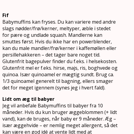
Fif
Babymuffins kan fryses. Du kan variere med andre
slags nødder/frø/kerner, meltyper, æble i stedet
for pære og undlade squash. Mandlerne kan
smuttes først. Hvis du ikke har en powerblender,
kan du male mandler/frø/kerner i kaffemøllen eller
persillehakkeren – det tager bare noget tid.
Glutenfrit bagepulver finder du f.eks. i helsekosten.
Glutenfrit mel er f.eks. hirse, majs, ris, boghvede og
quinoa. Især quinoamel er mægtig sundt. Brug ca.
1/3 quinoamel generelt til bagning, ellers smager
det for meget igennem (synes jeg i hvert fald).
Lidt om æg til babyer
Jeg vil anbefale Babymuffins til babyer fra 10
måneder. Hvis du kun bruger æggeblommen (+ lidt
vand), kan de bruges, når baby er 9 måneder. Æg –
især æggehvide – er nemlig meget allergent, så det
kan være en god idé at vente lidt med at