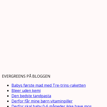
EVERGREENS PÅ BLOGGEN
Babys første mad med Tre-trins-raketten
Bleer uden kemi
Den bedste tandpasta
Derfor får mine børn vitaminpiller
Derfor skal baby 0-6 måneder ikke have mos